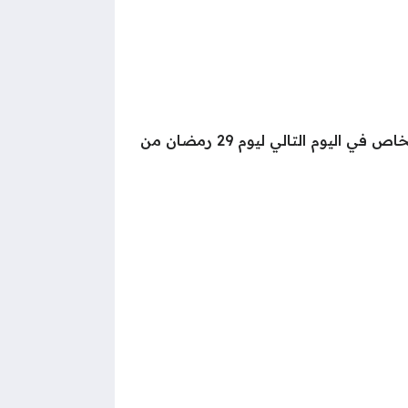
إن آخر يوم دوام في رمضان للقطاع الخاص هو يوم 29 رمضان 1447، حيث تبدأ إجازة عيد الفطر للقطاع الخاص في اليوم التالي ليوم 29 رمضان من