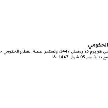
الحكومي
[1]
م 05 شوال 1447.