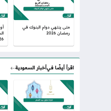
متى ينتهي دوام البنوك في
أوق
رمضان 2026
26
اقرأ أيضًا في
أخبار السعودية