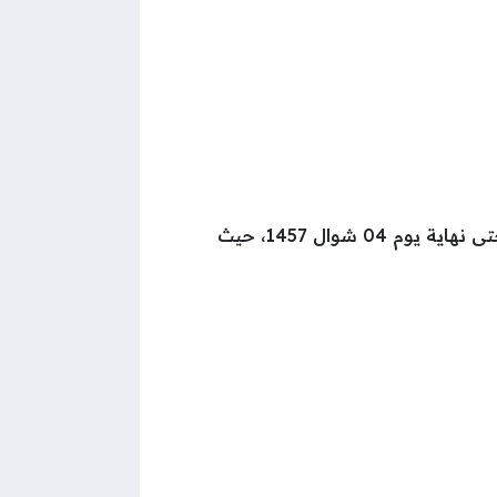
إن آخر يوم دوام في رمضان للقطاع الحكومي هو يوم 23 رمضان 1447، وتستمر عطلة القطاع الحكومي حتى نهاية يوم 04 شوال 1457، حيث