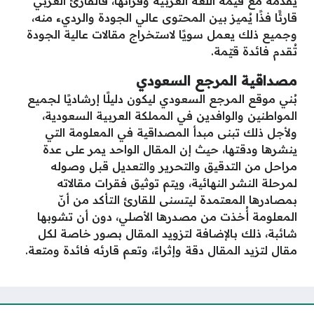
يُقدمه مع قيمة اللغة العربية وقرائها، فالقارئ العربي
قارئًا فذًا يُميز بين المحتوى عالي الجودة والرديء منه،
وجميع ذلك يعمل سويًا لاستخراج مقالات عالية الجودة
تُقدم فائدة قيّمة.
مصداقية المرجع السعودي
بُني موقع المرجع السعودي ليكون دليلًا إرشاديًا لجميع
المواطنين والوافدين في المملكة العربية السعودية،
ولأجل ذلك تبنى مبدأ المصداقية في المعلومة التي
ينشرها ودقتها، حيث إن المقال الواحد يمر على عدة
مراحل من التدقيق والتحرير والتعديل قبل وصوله
لمرحلة النشر النهائية، ويتم توثيق فقرات مقالاته
بمصادرها المعتمدة ليتسنى للقارئ التأكد من أنّ
المعلومة أُخذت من مصدرها الأصلي، دون أن تشوبها
شائبة، ذلك بالإضافة لتزويد المقال بصور خاصة لكل
مقال لتزيد المقال دقة وإثراءً، وتعم قارئه فائدة ومتعة.