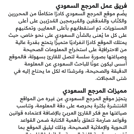
فريق عمل المرجع السعودي
يضُم موقع المرجع السعودي كادرًا متكاملًا من المحررين
والكتّاب والمُدققين والمُبرمجين المُدرّبين على أعلى
المستويات، تم استقطابهم بأعلى المعايير، وتمكنيهم
على كل ما يُعنى بالشأن السعودي على نحو خاص، حيث
يمتلك الموقع كادرًا انفراديًا متميزًا يتمتع بقدرة عالية
من الاحترافيّة على استخراج المعلومات الصحيحة
وصياغتها بصورة سلسة لتصل للقارئ بسهولة، فالموقع
أُسس ليكون عونًا للباحث السعودي عن المعلومة
الدقيقة والصحيحة، ومُرشدًا له لكل ما يحتاج إليه في
شتى المجالات.
مميزات المرجع السعودي
يتميّز موقع المرجع السعودي عن غيره من المواقع
المُنتشرة بكثرة بحرصه على دقة المعلومة، وتناسب
صياغتها مع فكر القارئ العربيّ بالإضافة لاعتماده قوانين
وقواعد صارمة تتعلق بأهمية الكتابة ضمن القواعد
النحوية والإملائية الصحيحة، وذلك ليليق الموقع بما