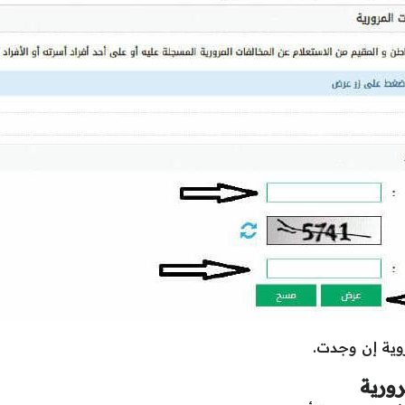
روية إن وجدت.
رورية