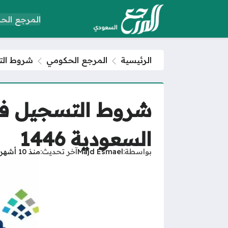
المرجع الح
الرئيسية
المرجع الحكومي
شروط التس
شروط التسجيل في
السعودية 1446
بواسطة
Majd Esmael
آخر تحديث
منذ 10 أشهر