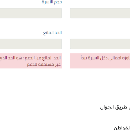
 طريق الجوال
مَواطن