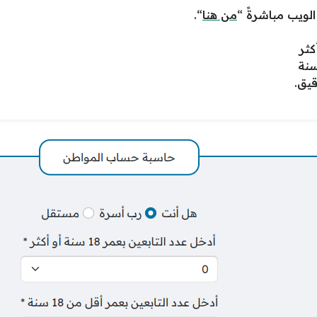
الويب مباشرةً “
من هنا
“.
يق.