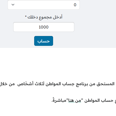
م المستحق من برنامج حِساب المواطن لَثلاث أشخَاص من خلا
مج حساب المواطن “
من هنا
“مباشرةً.