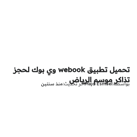
تحميل تطبيق webook وي بوك لحجز
تذاكر موسم الرياض
بواسطة
Majd Esmael
آخر تحديث
منذ سنتين