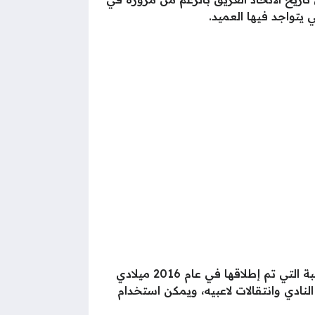
يتواجد فيها العميد.
يحمل شعار نادي الاتحاد في اللعبة الإلكترونية دريم ليج نفس تصميم شعار النادي الرسمي، كما وتضم اللعبة التي تم إطلاقها في عام 2016 ميلادي
ادي وانتقالات لاعبيه، ويمكن استخدام