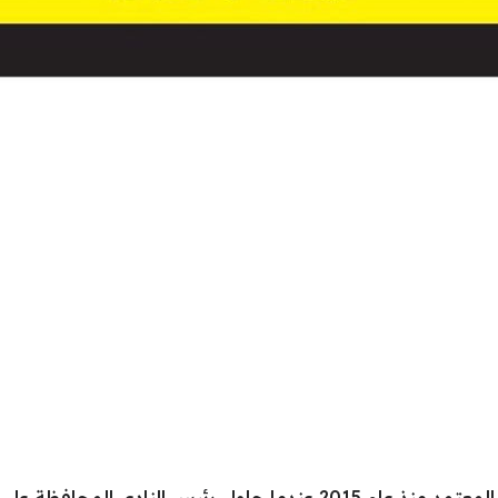
إن تصميم شعار الاتحاد 2023 هو التصميم المعتمد منذ عام 2015 عندما ح