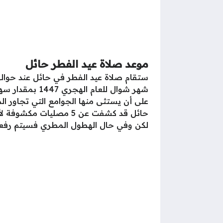
موعد صلاة عيد الفطر حائل
ستقام صلاة عيد الفطر في حائل عند حوا
شهر شوال للعام الهجري 1447 بمقدار سهم في السماء وهو ما يقارب مدة (15) دقيقة بعد الشروق، وذلك في جميع مصليات وجوامع
على أن يستثى منها الجوامع التي تجاور المص
حائل قد كشفت عن 5 مصلي
لكن وفي حال الهطول المطري فسيتم رفعها