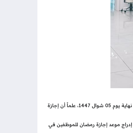
المبارك في المملكة العربية السعودية مع نهاية يوم 24 رمضان 1447، وتستمر حتى نهاية يوم 05 شوال 1447، علماً أن إجازة
إضافة إلى إدراج موعد إجازة رمضان للموظفين في