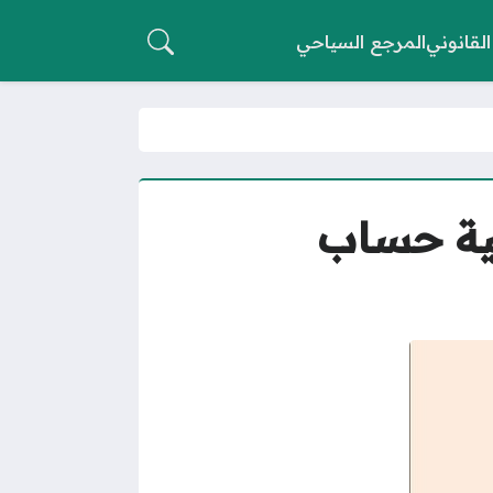
القانوني
المرجع السياحي
لية حساب