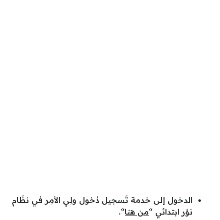
الدخول إلى خدمة تَسجيل دُخول ولِي الأمِر في نظَام
نوُر ابتدائي “
من هنا
“.