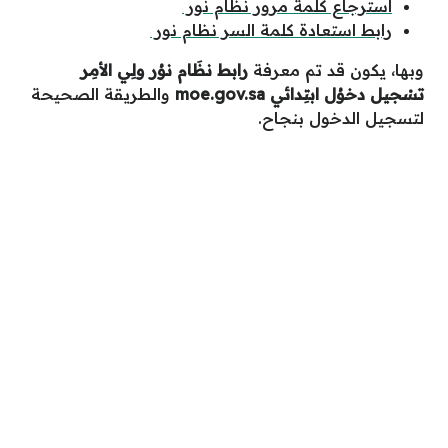
استرجاع كلمة مرور نظام نور
رابط استعادة كلمة السر نظام نور
وبها، يكون قد تم معرفة
رابط نظَام نوُر ولِي الأمِر
تسْجيل دخوُل ابتِدائي moe.gov.sa
والطريقة الصحيحة
لتسجيل الدخول بنجاح.