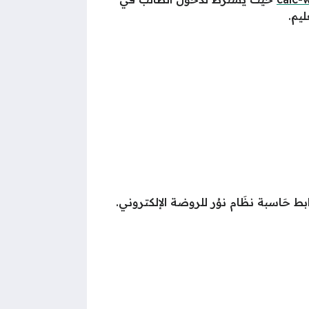
يم.
بط حَاسبة نظَام نوُر للروضة الإلكتروني.