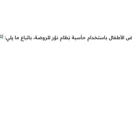
[1]
أطفال باستخدام حاَسبة نِظام نوُر للروضة، باتباع ما يلي: