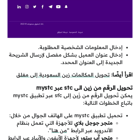
إدخال المعلومات الشخصية المطلوبة.
إدخال عنوان العميل بشكل مفصل لإرسال الشريحة
الجديدة إلى العنوان المحدد.
اقرأ أيضًا:
تحويل المكالمات زين السعودية إلى مغلق
تحويل الرقم من زين الى stc عبر mystc
يمكن تَحويل الرقَم من زَين إلى sťc عبر تطبيق mystc
باتباع الخطوات التالية:
تحميل تطبيق mystc على الهاتف الجوال من خلال:
متجر جوجل بلاي
للأجهزة التي تعمل بنظام
الأندرويد عبر الرابط “
من هنا
“.
متجر آب ستور
لأجهزة الآيفون والآيباد عبر الرابط