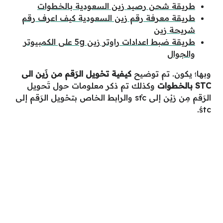
طريقة شحن رصيد زين السعودية بالخطوات
طريقة معرفة رقم زين السعودية كيف اعرف رقم
شريحة زين
طريقة ضبط اعدادات راوتر زين 5g على الكمبيوتر
والجوال
وبها؛ يكون. تم توضيح
كيفية تحْويل الرَقم من زَين الى
STC بالخطوات
وكذلك تم ذكر معلومات حول تَحويل
الرَقم مِن زيْن إلى sťc والرابط الخاص بتحْويل الرَقم إلى
śtc.