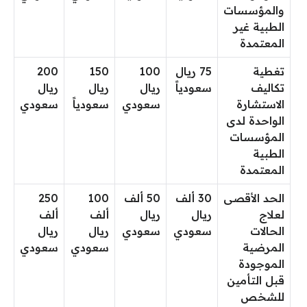
والمؤسسات
الطبية غير
المعتمدة
تغطية
75 ريال
100
150
200
تكاليف
سعودياً
ريال
ريال
ريال
الاستشارة
سعودي
سعودياً
سعودي
الواحدة لدى
المؤسسات
الطبية
المعتمدة
الحد الأقصى
30 ألف
50 ألف
100
250
لعلاج
ريال
ريال
ألف
ألف
الحالات
سعودي
سعودي
ريال
ريال
المرضية
سعودي
سعودي
الموجودة
قبل التأمين
للشخص