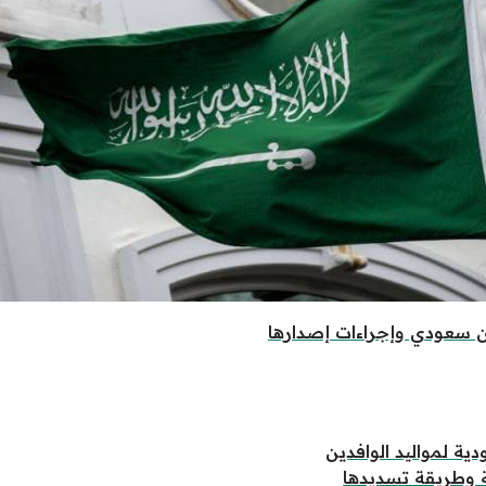
 سعودي وإجراءات إصدارها
دية لمواليد الوافدين
ة وطريقة تسديدها