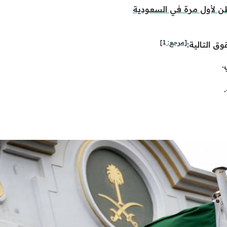
طن لأول مرة في السعودية
[مرجع:
1
]
ق التالية:
.