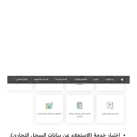
اختيار خدمة (الاستِعلام عن بيانات السجل التجاري).