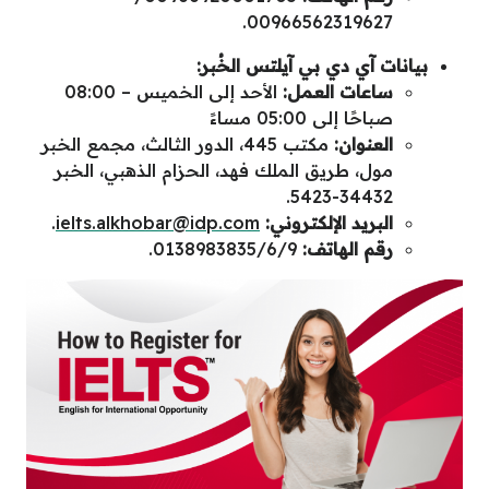
00966562319627.
بيانات آي دي بي آيلتس الخُبر:
ساعات العمل:
الأحد إلى الخميس – 08:00
صباحًا إلى 05:00 مساءً
العنوان:
مكتب 445، الدور الثالث، مجمع الخبر
مول، طريق الملك فهد، الحزام الذهبي، الخبر
34432-5423.
البريد الإلكتروني:
ielts.alkhobar@idp.com
.
رقم الهاتف:
0138983835/6/9.