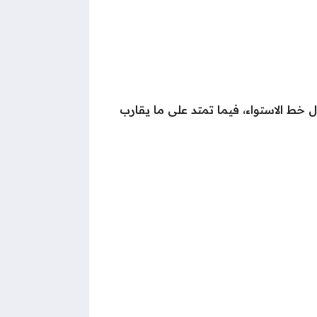
 من دوائر العرض حيث تقع بين دائرتي العرض 13 و32 شمال خط الاستواء، فيما تمتد على ما يقارب