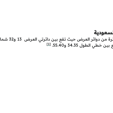
لسعودية
على 16 دائرة
[1]