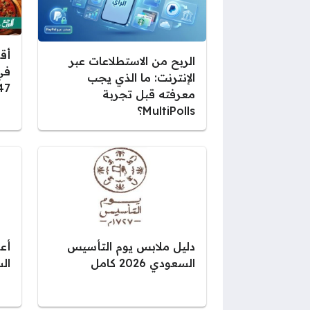
أق
الربح من الاستطلاعات عبر
في
الإنترنت: ما الذي يجب
47
معرفته قبل تجربة
MultiPolls؟
دليل ملابس يوم التأسيس
أع
السعودي 2026 كامل
السع