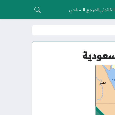
القانوني
المرجع السياحي
سعودية