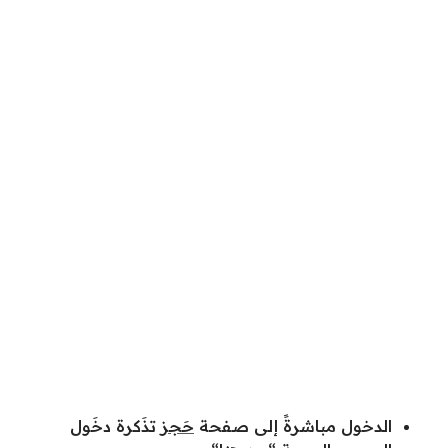
الدخول مباشرةً إلى صفحة
حَجز
تذَكرة دخَول