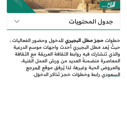
جدول المحتويات
خطوات
حجز مطل البجيري
للدخول وحضور الفعاليات ،
حيثُ يُعد مَطل البجيريَ أحدث واجهات موسم الدرعية
والذي تتشارك فيه روابط الثقافة العريقة مع الثقافة
المعاصرة متضمنةً العديد من ورش العمل الفنية،
والعروض الحية وغيرها، لذا يُرفق موقع
المرجع
السعودي
رابط وخطوَات حَجز تَذاكر الدخوَل.