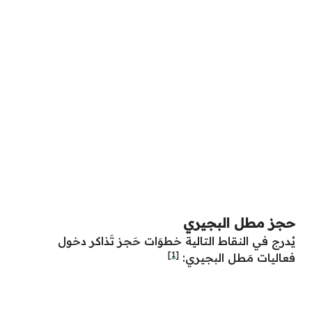
حجز مطل البجيري
يُدرج في النقاط التالية خطوَات حَجز تَذاكر دخول
[1]
فعاليات مَطل البجيري: