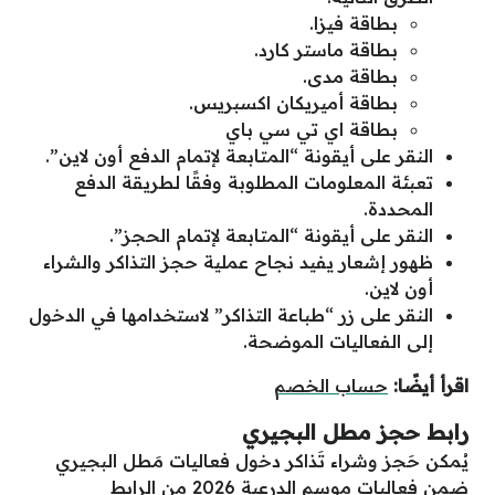
بطاقة فيزا.
بطاقة ماستر كارد.
بطاقة مدى.
بطاقة أميريكان اكسبريس.
بطاقة اي تي سي باي
النقر على أيقونة “المتابعة لإتمام الدفع أون لاين”.
تعبئة المعلومات المطلوبة وفقًا لطريقة الدفع
المحددة.
النقر على أيقونة “المتابعة لإتمام الحجز”.
ظهور إشعار يفيد نجاح عملية حجز التذاكر والشراء
أون لاين.
النقر على زر “طباعة التذاكر” لاستخدامها في الدخول
إلى الفعاليات الموضحة.
اقرأ أيضًا:
حساب الخصم
رابط حجز مطل البجيري
يُمكن حَجز وشراء تَذاكر دخول فعاليات مَطل البجيري
ضمن فعاليات موسم الدرعية 2026 من الرابط