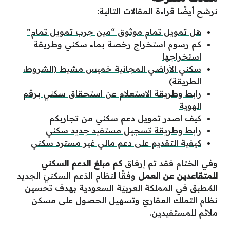
نرشح أيضًا قراءة المقالات التالية:
هل تمويل تمام موثوق “مين جرب تمويل تمام”
كم رسوم استخراج رخصة بماء سكني وطريقة
استخراجها
سكني الأراضي المجانية خميس مشيط (الشروط،
الطريقة)
رابط وطريقة الاستعلام عن استحقاق سكني برقم
الهوية
كيف اصدر تمويل دعم سكني من تجاربكم
رابط وطريقة تسجيل مستفيد جديد سكني
كيفية التقديم على دعم مالي غير مسترد سكني
وفي الختام فقد تم إرفاق
كم مبلغ الدعم السكني
للمتقاعدين عن العمل
وفقًا لنظام الدَعم السكنيّ الجديد
المُطبق في المملكة العربيّة السعودية بهدف تحسين
نظام التملك العقاريّ وتسهيل الحصول على مسكن
ملائم للمستفيدين.