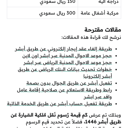
دراجة آلية
150 ريال سعودي
مركبة أشغال عامة
300 ريال سعودي
مقالات مقترحة
نرشح لك قراءة هذه المقالات:
طريقة إلغاء عقد إيجار إلكتروني عن طريق أبشر
حجز موعد الاحوال المدنية عبر ابشر اون لاين
حجز موعد الاحوال المدنية الرياض عبر ابشر
خطوات تحديث بيانات البنك الرياض عن طريق
أبشر إلكترونيا
تفعيل أبشر عن طريق الجوال بدون بصمة
رابط وطريقة الاستعلام عن صلاحية إقامة عامل
وافد عبر ابشر
طريقة تفعيل حساب أبشر عن طريق الخدمة الذاتية
وبذلك تم عرض
كَم قِيمة رُسوم نَقل مُلكية السّيارة عَن
طَريق أَبشر 1446،
فضلاً عن تحديد قيم الرسوم