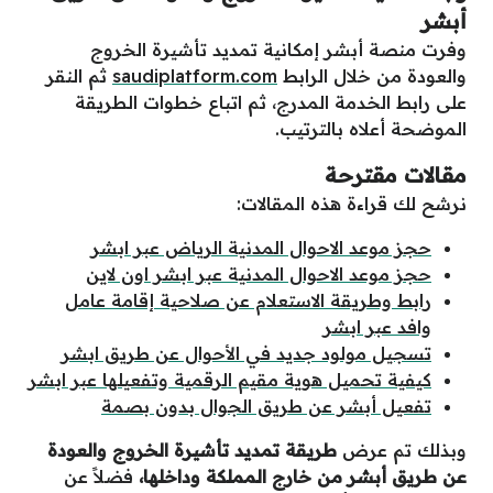
أبشر
وفرت منصة أبشر إمكانية تمديد تأشيرة الخروج
والعودة من خلال الرابط
saudiplatform.com
ثم النقر
على رابط الخدمة المدرج، ثم اتباع خطوات الطريقة
الموضحة أعلاه بالترتيب.
مقالات مقترحة
نرشح لك قراءة هذه المقالات:
حجز موعد الاحوال المدنية الرياض عبر ابشر
حجز موعد الاحوال المدنية عبر ابشر اون لاين
رابط وطريقة الاستعلام عن صلاحية إقامة عامل
وافد عبر ابشر
تسجيل مولود جديد في الأحوال عن طريق ابشر
كيفية تحميل هوية مقيم الرقمية وتفعيلها عبر ابشر
تفعيل أبشر عن طريق الجوال بدون بصمة
وبذلك تم عرض
طريقة تمديد تأشيرة الخروج والعودة
عن طريق أبشر من خارج المملكة وداخلها،
فضلاً عن