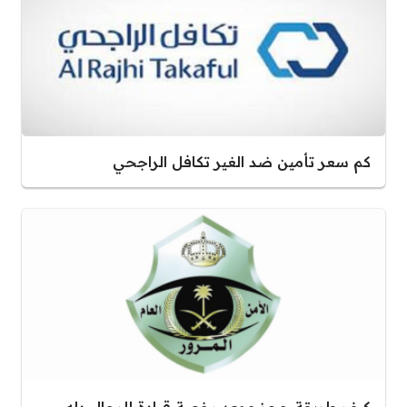
كم سعر تأمين ضد الغير تكافل الراجحي
كيف طريقة حجز موعد رخصة قيادة للرجال دله