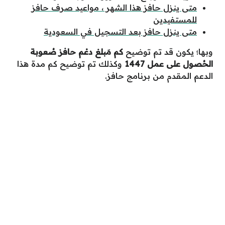
متى ينزل حافز هذا الشهر ، مواعيد صرف حافز
للمستفيدين
متى ينزل حافز بعد التسجيل في السعودية
وبها؛ يكون قد تم توضيح
كم مَبلغ دعْم حافز صُعوبة
الحُصول على عمل 1447
وكذلك تم توضيح كم مدة هذا
الدعم المقدم من برنامج حافز.