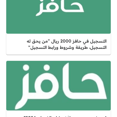
التسجيل في حافز 2000 ريال “من يحق له
التسجيل، طريقة وشروط ورابط التسجيل”