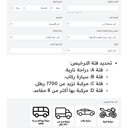
تحديد فئة الترخيص:
فئة A: دراجة نارية.
فئة B: سيارة ركاب.
فئة C: مركبة تزيد عن 7700 رطل.
فئة D: مركبة بها أكثر من 8 مقاعد.